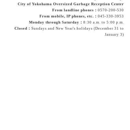
City of Yokohama Oversized Garbage Reception Center
From landline phones：
0570-200-530
From mobile, IP phones, etc.：
045-330-3953
Monday through Saturday：
8:30 a.m. to 5:00 p.m.
Closed：
Sundays and New Year's holidays (December 31 to
January 3)